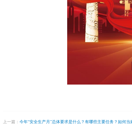
上一篇：
今年“安全生产月”总体要求是什么？有哪些主要任务？如何当