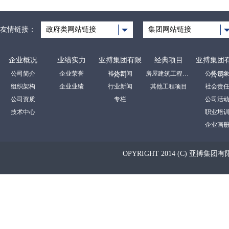
友情链接：
政府类网站链接
集团网站链接
企业概况
业绩实力
亚搏集团有限
经典项目
亚搏集团
公司简介
企业荣誉
裕达新闻
房屋建筑工程项目
公司形
公司
公司
组织架构
企业业绩
行业新闻
其他工程项目
社会责
公司资质
专栏
公司活
技术中心
职业培
企业画
OPYRIGHT 2014 (C) 亚搏集团有