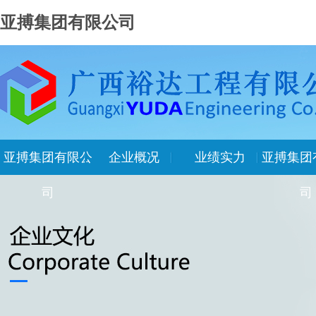
亚搏集团有限公司
亚搏集团有限公
企业概况
业绩实力
亚搏集团
司
司