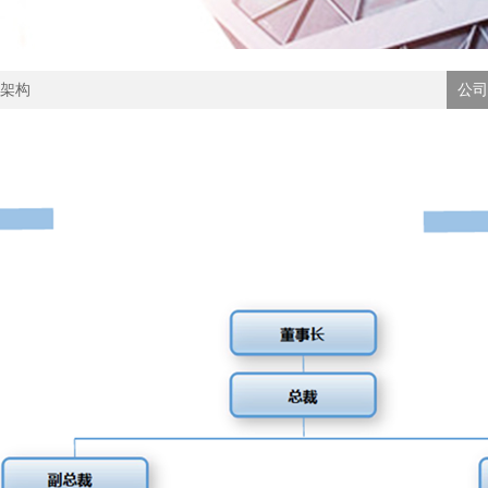
架构
公司