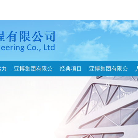
实力
亚搏集团有限公
经典项目
亚搏集团有限公
司
司