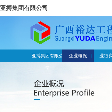
亚搏集团有限公司
亚搏集团有限公
企业概况
业绩
司