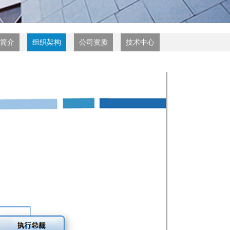
简介
组织架构
公司资质
技术中心