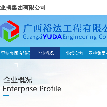
亚搏集团有限公司
亚搏集团有限公
企业概况
业绩实力
亚搏集团
司
司