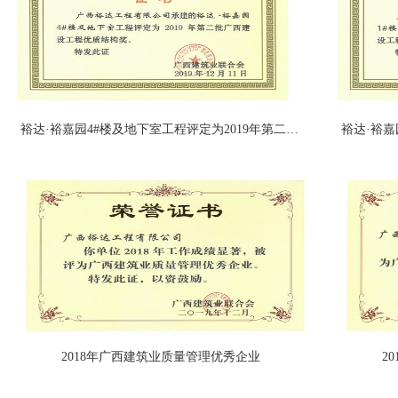
裕达·裕嘉园4#楼及地下室工程评定为2019年第二批广西建设工程优质结构奖
2018年广西建筑业质量管理优秀企业
2