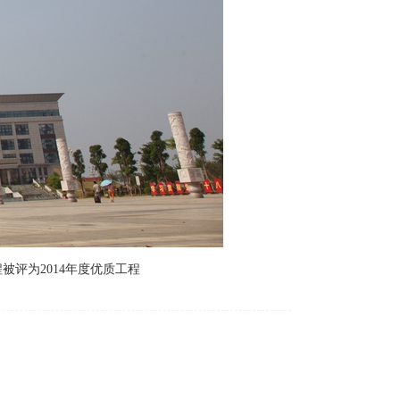
程被评为
2014
年度优质工程