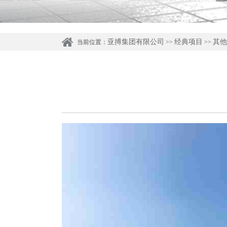
亚搏集团有限公司
经典项目
其他
当前位置：
>>
>>