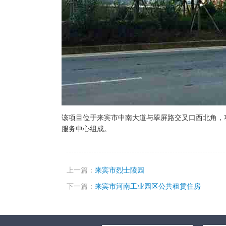
该项目位于来宾市中南大道与翠屏路交叉口西北角，项目
服务中心组成。
上一篇：
来宾市烈士陵园
下一篇：
来宾市河南工业园区公共租赁住房