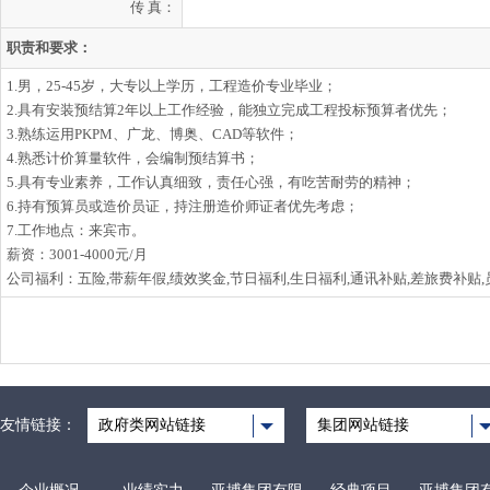
传 真：
职责和要求：
1.男，25-45岁，大专以上学历，工程造价专业毕业；
2.具有安装预结算2年以上工作经验，能独立完成工程投标预算者优先；
3.熟练运用PKPM、广龙、博奥、CAD等软件；
4.熟悉计价算量软件，会编制预结算书；
5.具有专业素养，工作认真细致，责任心强，有吃苦耐劳的精神；
6.持有预算员或造价员证，持注册造价师证者优先考虑；
7.工作地点：来宾市。
薪资：3001-4000元/月
公司福利：五险,带薪年假,绩效奖金,节日福利,生日福利,通讯补贴,差旅费补贴,
友情链接：
政府类网站链接
集团网站链接