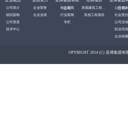
企业概况
业绩实力
亚搏集团有限
经典项目
亚搏集团
公司简介
企业荣誉
裕达新闻
房屋建筑工程项目
公司形
公司
公司
组织架构
企业业绩
行业新闻
其他工程项目
社会责
公司资质
专栏
公司活
技术中心
职业培
企业画
OPYRIGHT 2014 (C) 亚搏集团有