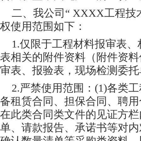
二、我公司
“
XXXX
工程技
权使用范围如下：
1
.
仅限于工程材料报审表、
表相关的附件资料（附件资料
审表、报验表，现场检测委托
2
.
严禁使用范围：
(1)
各类工
备租赁合同、担保合同、聘用
在此类合同类文件的见证方栏
单、请款报告、承诺书等对内
确认数量清单等采购类资料，