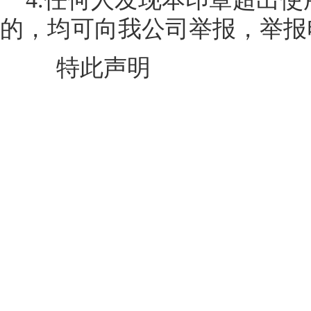
的，均可向我公司举报，举报
特此声明