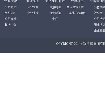
企业概况
业绩实力
亚搏集团有限
经典项目
亚搏集团
公司简介
企业荣誉
裕达新闻
房屋建筑工程项目
公司形
公司
公司
组织架构
企业业绩
行业新闻
其他工程项目
社会责
公司资质
专栏
公司活
技术中心
职业培
企业画
OPYRIGHT 2014 (C) 亚搏集团有