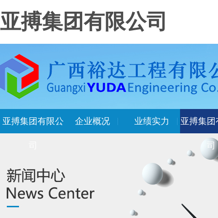
亚搏集团有限公司
亚搏集团有限公
企业概况
业绩实力
亚搏集团
司
司