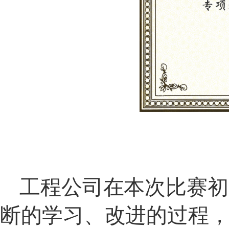
工程公司在
本次比赛初
断的学习、改进的过程