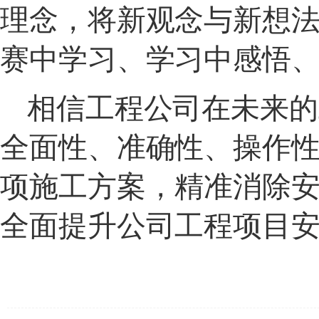
理念，将新观念与新想
赛中学习、学习中感悟
相信工程公司在未来的
全面性、准确性、操作
项施工方案
，精准消除
全面提升公司工程项目