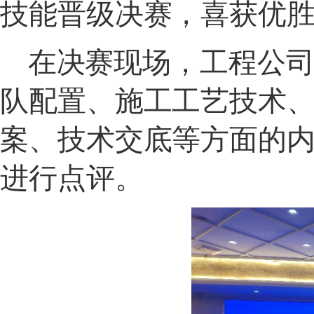
技能晋级决赛
，喜获优
在决赛现场，工程公司
队配置、施工工艺技术
案、技术交底等方面的内
进行点评。