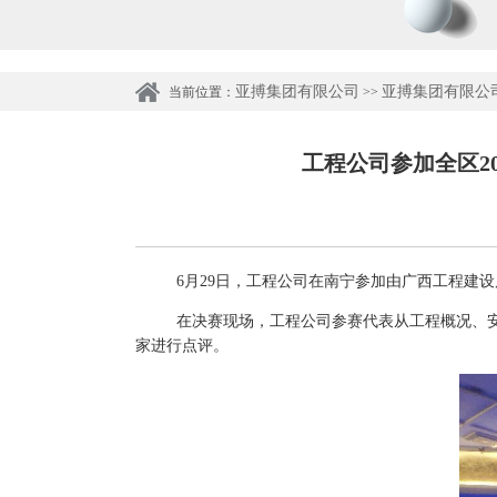
亚搏集团有限公司
亚搏集团有限公
当前位置：
>>
工程公司参加全区2
6月29日，工程公司在南宁参加由广西工程建
在决赛现场，工程公司参赛代表从工程概况、
家进行点评。