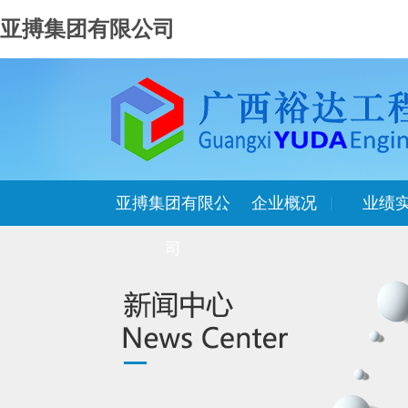
亚搏集团有限公司
亚搏集团有限公
企业概况
业绩
司