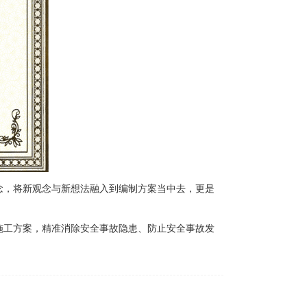
念，将新观念与新想法融入到编制方案当中去，更是
施工方案，精准消除安全事故隐患、防止安全事故发