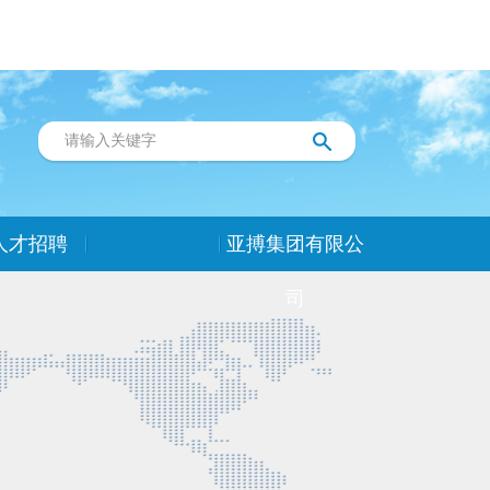
人才招聘
亚搏集团有限公
司